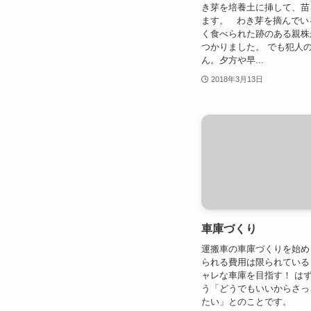
き芽を培養土に挿して、苗
ます。 わき芽を摘んでい
く食べられた跡のある親株
つかりました。 でも犯人
ん。夕方や早...
2018年3月13日
車庫づくり
運搬車の車庫づくりを始め
られる費用は限られている
ャレな車庫を目指す！ は
う「どうでもいいからさっ
たい」とのことです。