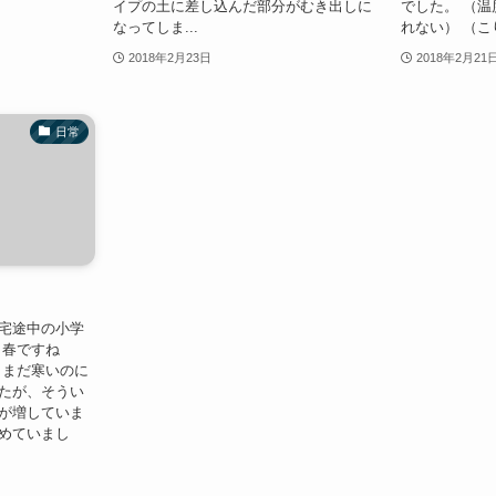
イプの土に差し込んだ部分がむき出しに
でした。 （
なってしま...
れない） （こり
2018年2月23日
2018年2月21
日常
宅途中の小学
う春ですね
（まだ寒いのに
たが、そうい
が増していま
めていまし