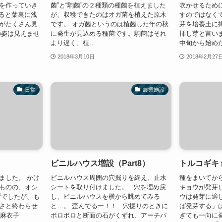
を作っていき
菌”と“駒菌”の２種類の種菌を植えました
吹かせるため
ると葉裏に浅
が、収穫できたのはオガ菌を植えた原木
すのではなく
がたくさん見
です。 オガ菌というのは植菌した年の秋
芽を培養土に
の姿は見えませ
に発生が見込める種菌です。駒菌はそれ
挿し芽と言い
より遅く、植...
中旬から始めたい
2018年3月10日
2018年2月27
日常
農業施設
ビニルハウス増設（Part8）
トルコギキ
ました。 かけ
ビニルハウス周囲の穴掘りを終え、止水
種をまいてか
ものの、オシ
シートを取り付けました。 穴を埋め戻
キョウが発芽
ずでしたが、も
し、ビニルハウスを横から眺めてみる
ウは発芽に適
さと終わらせ
と…。 歪んでるー！！ 穴掘りのときに
ば発芽する」
 麻衣子
ボロボロと断面の石がくずれ、アーチパ
ぎても一向に