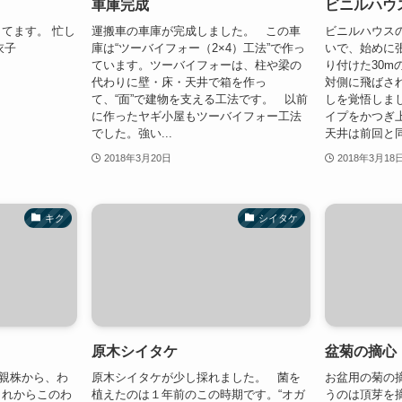
車庫完成
ビニルハウス
てます。 忙し
運搬車の車庫が完成しました。 この車
ビニルハウス
衣子
庫は“ツーバイフォー（2×4）工法”で作っ
いで、始めに
ています。ツーバイフォーは、柱や梁の
り付けた30m
代わりに壁・床・天井で箱を作っ
対側に飛ばさ
て、“面”で建物を支える工法です。 以前
しを覚悟しま
に作ったヤギ小屋もツーバイフォー工法
イプをかつぎ
でした。強い...
天井は前回と同.
2018年3月20日
2018年3月18
キク
シイタケ
原木シイタケ
盆菊の摘心
親株から、わ
原木シイタケが少し採れました。 菌を
お盆用の菊の
これからこのわ
植えたのは１年前のこの時期です。“オガ
うのは頂芽を摘