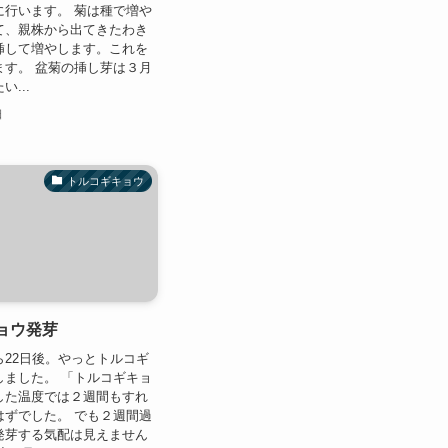
に行います。 菊は種で増や
て、親株から出てきたわき
挿して増やします。これを
ます。 盆菊の挿し芽は３月
...
日
トルコギキョウ
ョウ発芽
ら22日後。やっとトルコギ
しました。 「トルコギキョ
した温度では２週間もすれ
はずでした。 でも２週間過
発芽する気配は見えません