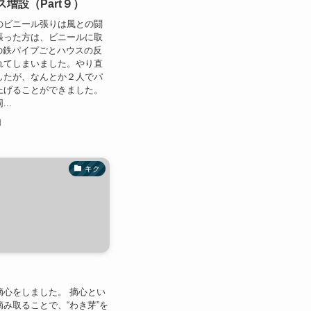
増設（Part９）
のビニール張りは風との闘
張った方は、ビニールに取
の鉄パイプごとハウスの反
れてしまいました。やり直
したが、なんとか２人でパ
上げることができました。
..
日
キク
摘心をしました。 摘心とい
み取ることで、“わき芽”を