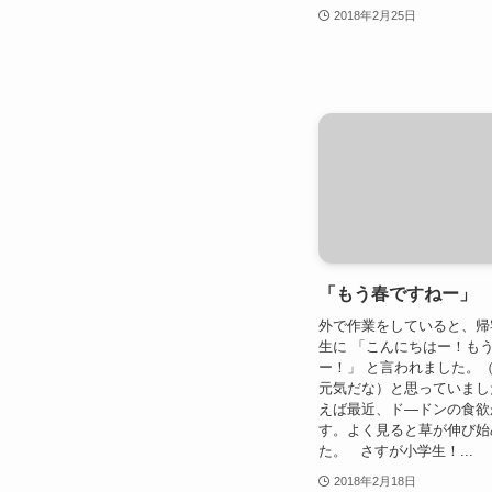
2018年2月25日
「もう春ですねー」
外で作業をしていると、帰
生に 「こんにちはー！も
ー！」 と言われました。
元気だな）と思っていまし
えば最近、ド―ドンの食欲
す。よく見ると草が伸び始
た。 さすが小学生！...
2018年2月18日