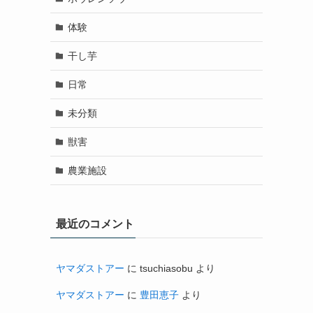
体験
干し芋
日常
未分類
獣害
農業施設
最近のコメント
ヤマダストアー
に
tsuchiasobu
より
ヤマダストアー
に
豊田恵子
より